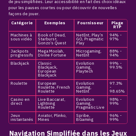
de jeu simplifiées. Leur accessibilité en fait des choix idéaux
pour les pauses courtes ou pour découvrir de nouvelles
façons de jouer.
Catégorie
Exemples
Fournisseur
Plage
RTP
Machines à
Book of Dead,
NetEnt, Play’n
94% -
sous vidéo
Starburst,
GO, Pragmatic
97%
Gonzo’s Quest
Play
Jackpots
Mega Moolah,
Microgaming,
88% -
progressifs
Divine Fortune
NetEnt
94%
Blackjack
Classic
Evolution
99% -
Blackjack,
Gaming,
99.5%
European
Playtech
Blackjack
Roulette
European
Evolution
97.3%
Roulette, French
Gaming,
-
Roulette
NetEnt
98.65%
Casino en
Live Baccarat,
Evolution
98% -
direct
Lightning
Gaming,
99%
Roulette
Pragmatic Live
Jeux
Aviator, Plinko,
Spribe,
96% -
instantanés
Mines
BGaming
99%
Navigation Simplifiée dans les Jeux