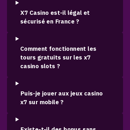
X7 Casino est-il légal et
sécurisé en France ?
Comment fonctionnent les
tours gratuits sur les x7
casino slots ?
Puis-je jouer aux jeux casino
x7 sur mobile ?
Existe-t-il des bonus sans