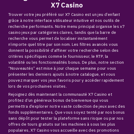
X7 Casino
Trouver votre jeu préféré sur X7 Casino est un jeu d’enfant
grâce à notre interface utilisateur intuitive et nos outils de
recherche performants. Notre menu principal organise les x7
casino jeux par catégories claires, tandis que la barre de
recherche vous permet de localiser instantanément
n’importe quel titre par son nom. Les filtres avancés vous
donnent la possibilité d’affiner votre recherche selon des
critères spécifiques comme le fournisseur, le RTP, la
volatilité ou les fonctionnalités bonus. De plus, notre section
“Nouveautés” est mise à jour chaque semaine pour vous
présenter les derniers ajouts à notre catalogue, et vous
pouvez marquer vos jeux favoris pour y accéder rapidement
lors de vos prochaines visites.
Rejoignez dès maintenant la communauté X7 Casino et
profitez d’un généreux bonus de bienvenue qui vous
permettra d’explorer notre vaste collection de jeux avec des
fonds supplémentaires. Que vous soyez tenté par nos bonus
sans dépôt pour tester la plateforme sans risque ou par nos
offres de tours gratuits sur les machines à sous les plus
populaires, X7 Casino vous accueille avec des promotions