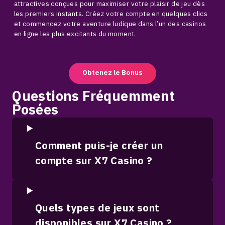
attractives conçues pour maximiser votre plaisir de jeu dès
les premiers instants. Créez votre compte en quelques clics
et commencez votre aventure ludique dans l’un des casinos
en ligne les plus excitants du moment.
Obtenez le Bonus
Questions Fréquemment
Posées
Comment puis-je créer un
compte sur X7 Casino ?
Quels types de jeux sont
disponibles sur X7 Casino ?