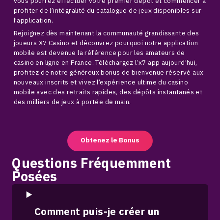
vous pourrez effectuer votre premier dépôt et commencer à
profiter de l’intégralité du catalogue de jeux disponibles sur
l’application.
Rejoignez dès maintenant la communauté grandissante des
joueurs X7 Casino et découvrez pourquoi notre application
mobile est devenue la référence pour les amateurs de
casino en ligne en France. Téléchargez l’x7 app aujourd’hui,
profitez de notre généreux bonus de bienvenue réservé aux
nouveaux inscrits et vivez l’expérience ultime du casino
mobile avec des retraits rapides, des dépôts instantanés et
des milliers de jeux à portée de main.
Obtenez le Bonus
Questions Fréquemment
Posées
Comment puis-je créer un