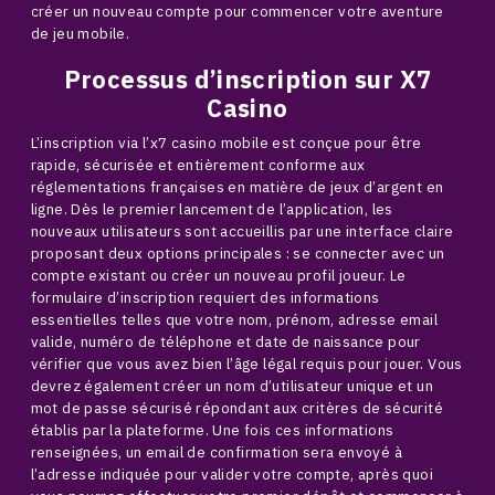
créer un nouveau compte pour commencer votre aventure
de jeu mobile.
Processus d’inscription sur X7
Casino
L’inscription via l’x7 casino mobile est conçue pour être
rapide, sécurisée et entièrement conforme aux
réglementations françaises en matière de jeux d’argent en
ligne. Dès le premier lancement de l’application, les
nouveaux utilisateurs sont accueillis par une interface claire
proposant deux options principales : se connecter avec un
compte existant ou créer un nouveau profil joueur. Le
formulaire d’inscription requiert des informations
essentielles telles que votre nom, prénom, adresse email
valide, numéro de téléphone et date de naissance pour
vérifier que vous avez bien l’âge légal requis pour jouer. Vous
devrez également créer un nom d’utilisateur unique et un
mot de passe sécurisé répondant aux critères de sécurité
établis par la plateforme. Une fois ces informations
renseignées, un email de confirmation sera envoyé à
l’adresse indiquée pour valider votre compte, après quoi