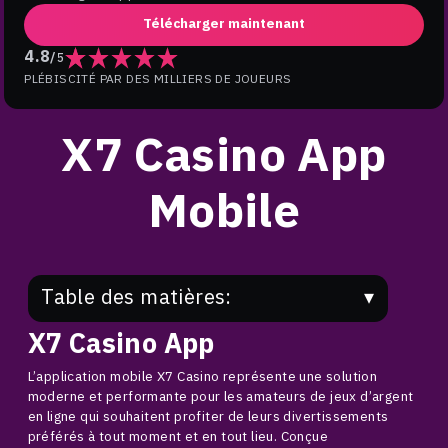
Télécharger maintenant
4.8
/
5
PLÉBISCITÉ PAR DES MILLIERS DE JOUEURS
X7 Casino App
Mobile
Table des matières:
X7 Casino App
L’application mobile X7 Casino représente une solution
moderne et performante pour les amateurs de jeux d’argent
en ligne qui souhaitent profiter de leurs divertissements
préférés à tout moment et en tout lieu. Conçue